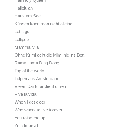
Hail Holy Queen
Hallelujah
Haus am See
Küssen kann man nicht alleine
Let it go
Lollipop
Mamma Mia
Ohne Krimi geht die Mimi nie ins Bett
Rama Lama Ding Dong
Top of the world
Tulpen aus Amsterdam
Vielen Dank für die Blumen
Viva la vida
When I get older
Who wants to live forever
You raise me up
Zottelmarsch