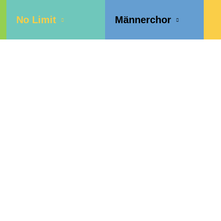
No Limit
Männerchor