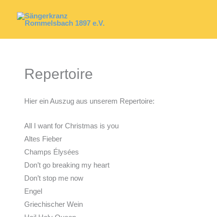
Zum
Inhalt
springen
Repertoire
Hier ein Auszug aus unserem Repertoire:
All I want for Christmas is you
Altes Fieber
Champs Élysées
Don’t go breaking my heart
Don’t stop me now
Engel
Griechischer Wein