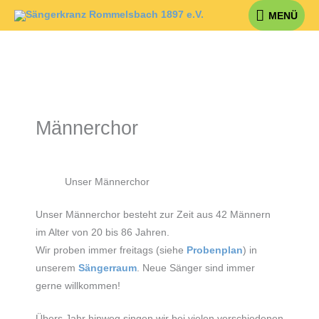
Zum
MENÜ
MENÜ
Inhalt
springen
Männerchor
Unser Männerchor
Unser Männerchor besteht zur Zeit aus 42 Männern
im Alter von 20 bis 86 Jahren.
Wir proben immer freitags (siehe
Probenplan
) in
unserem
Sängerraum
. Neue Sänger sind immer
gerne willkommen!
Übers Jahr hinweg singen wir bei vielen verschiedenen