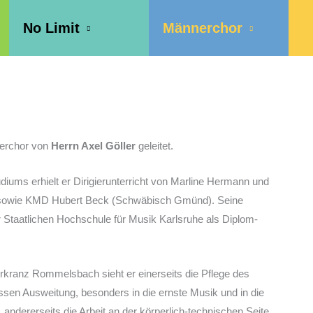
No Limit
Männerchor
nerchor von
Herrn Axel Göller
geleitet.
ums erhielt er Dirigierunterricht von Marline Hermann und
n) sowie KMD Hubert Beck (Schwäbisch Gmünd). Seine
 Staatlichen Hochschule für Musik Karlsruhe als Diplom-
rkranz Rommelsbach sieht er einerseits die Pflege des
ssen Ausweitung, besonders in die ernste Musik und in die
andererseits die Arbeit an der körperlich-technischen Seite