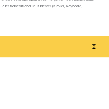
öller freiberuflicher Musiklehrer (Klavier, Keyboard,
Instag